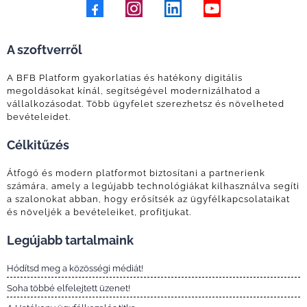
A szoftverről
A BFB Platform gyakorlatias és hatékony digitális
megoldásokat kínál, segítségével modernizálhatod a
vállalkozásodat. Több ügyfelet szerezhetsz és növelheted
bevételeidet.
Célkitűzés
Átfogó és modern platformot biztosítani a partnerienk
számára, amely a legújabb technológiákat kilhasználva segíti
a szalonokat abban, hogy erősítsék az ügyfélkapcsolataikat
és növeljék a bevételeiket, profitjukat.
Legújabb tartalmaink
Hódítsd meg a közösségi médiát!
Soha többé elfelejtett üzenet!