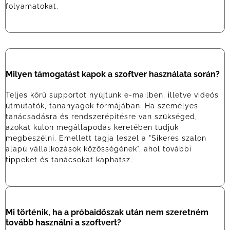
folyamatokat.
Milyen támogatást kapok a szoftver használata során?
Teljes körű supportot nyújtunk e-mailben, illetve videós
útmutatók, tananyagok formájában. Ha személyes
tanácsadásra és rendszerépítésre van szükséged,
azokat külön megállapodás keretében tudjuk
megbeszélni. Emellett tagja leszel a "Sikeres szalon
alapú vállalkozások közösségének", ahol további
tippeket és tanácsokat kaphatsz.
Mi történik, ha a próbaidőszak után nem szeretném
tovább használni a szoftvert?