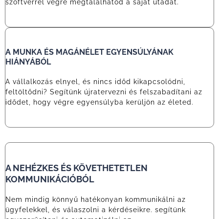
szoftverrel végre megtalálhatod a saját utadat.
A MUNKA ÉS MAGÁNÉLET EGYENSÚLYÁNAK
HIÁNYÁBÓL
A vállalkozás elnyel, és nincs időd kikapcsolódni,
feltöltődni? Segítünk újratervezni és felszabadítani az
idődet, hogy végre egyensúlyba kerüljön az életed.
A NEHÉZKES ÉS KÖVETHETETLEN
KOMMUNIKÁCIÓBÓL
Nem mindig könnyű hatékonyan kommunikálni az
ügyfelekkel, és válaszolni a kérdéseikre. segítünk