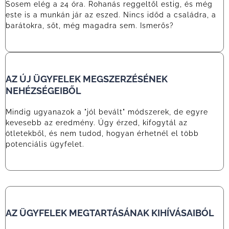
Sosem elég a 24 óra. Rohanás reggeltől estig, és még
este is a munkán jár az eszed. Nincs időd a családra, a
barátokra, sőt, még magadra sem. Ismerős?
AZ ÚJ ÜGYFELEK MEGSZERZÉSÉNEK
NEHÉZSÉGEIBŐL
Mindig ugyanazok a "jól bevált" módszerek, de egyre
kevesebb az eredmény. Úgy érzed, kifogytál az
ötletekből, és nem tudod, hogyan érhetnél el több
potenciális ügyfelet.
AZ ÜGYFELEK MEGTARTÁSÁNAK KIHÍVÁSAIBÓL