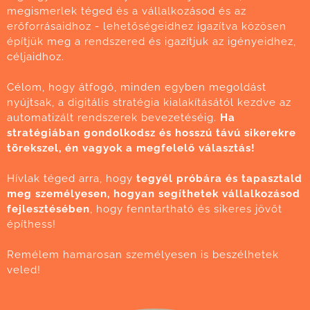
megismerlek téged és a vállalkozásod és az
erőforrásaidhoz - lehetőségeidhez igazítva közösen
építjük meg a rendszered és igazítjuk az igényeidhez,
céljaidhoz.
Célom, hogy átfogó, minden egyben megoldást
nyújtsak, a digitális stratégia kialakításától kezdve az
automatizált rendszerek bevezetéséig.
Ha
stratégiában gondolkodsz és hosszú távú sikerekre
törekszel, én vagyok a megfelelő választás!
Hívlak téged arra, hogy
tegyél próbára és tapasztald
meg személyesen, hogyan segíthetek vállalkozásod
fejlesztésében
, hogy fenntartható és sikeres jövőt
építhess!
Remélem hamarosan személyesen is beszélhetek
veled!