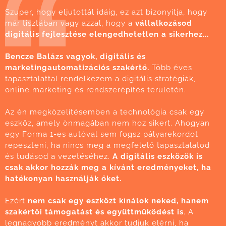
Szuper, hogy eljutottál idáig, ez azt bizonyítja, hogy
már tisztában vagy azzal, hogy a
vállalkozásod
digitális fejlesztése elengedhetetlen a sikerhez...
Bencze Balázs vagyok, digitális és
marketingautomatizációs szakértő.
Több éves
tapasztalattal rendelkezem a digitális stratégiák,
online marketing és rendszerépítés területén.
Az én megközelítésemben a technológia csak egy
eszköz, amely önmagában nem hoz sikert. Ahogyan
egy Forma 1-es autóval sem fogsz pályarekordot
repeszteni, ha nincs meg a megfelelő tapasztalatod
és tudásod a vezetéséhez.
A digitális eszközök is
csak akkor hozzák meg a kívánt eredményeket, ha
hatékonyan használják őket.
Ezért
nem csak egy eszközt kínálok neked, hanem
szakértői támogatást és együttműködést is
. A
legnagyobb eredményt akkor tudjuk elérni, ha