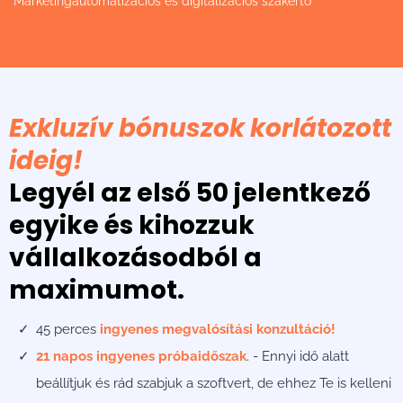
Marketingautomatizációs és digitalizációs szakértő
Exkluzív bónuszok korlátozott
ideig!
Legyél az első 50 jelentkező
egyike és kihozzuk
vállalkozásodból a
maximumot.
45 perces
ingyenes megvalósítási konzultáció!
21 napos ingyenes próbaidőszak
. - Ennyi idő alatt
beállítjuk és rád szabjuk a szoftvert, de ehhez Te is kelleni