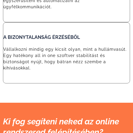
egyszerűsíteni és automatizálni az
ügyfélkommunikációt.
A BIZONYTALANSÁG ÉRZÉSÉBŐL
Vállalkozni mindig egy kicsit olyan, mint a hullámvasút.
Egy hatékony all in one szoftver stabilitást és
biztonságot nyújt, hogy bátran nézz szembe a
kihívásokkal.
Ki fog segíteni neked az online
rendszered felépítésében?