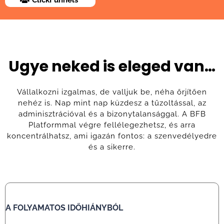
ClickFunnels
Ugye neked is eleged van…
Vállalkozni izgalmas, de valljuk be, néha őrjítően
nehéz is. Nap mint nap küzdesz a tűzoltással, az
adminisztrációval és a bizonytalansággal. A BFB
Platformmal végre fellélegezhetsz, és arra
koncentrálhatsz, ami igazán fontos: a szenvedélyedre
és a sikerre.
A FOLYAMATOS IDŐHIÁNYBÓL