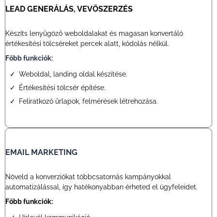
LEAD GENERÁLÁS, VEVŐSZERZÉS
Készíts lenyűgöző weboldalakat és magasan konvertáló
értékesítési tölcséreket percek alatt, kódolás nélkül.
Főbb funkciók:
Weboldal, landing oldal készítése.
Értékesítési tölcsér építése.
Feliratkozó űrlapok, felmérések létrehozása.
EMAIL MARKETING
Növeld a konverziókat többcsatornás kampányokkal
automatizálással, így hatékonyabban érheted el ügyfeleidet.
Főbb funkciók: