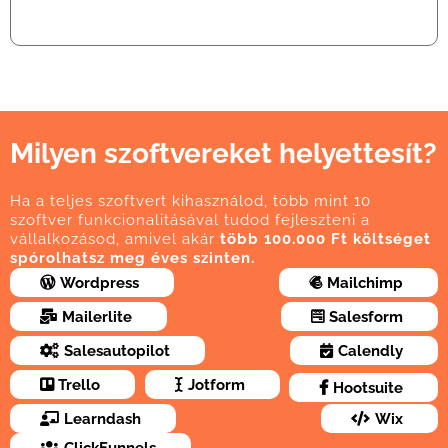
Milyen szoftvereket helyettesít?
Ha a teljes szoftvert kihasználod, több mint 10
szoftver funkcionalitásával tudod fejleszteni a
vállalkozásod, amivel akár
több 100.000 Ft költséget
spórolhatsz meg éves szinten.
Wordpress
Mailchimp
Mailerlite
Salesform
Salesautopilot
Calendly
Trello
Jotform
Hootsuite
Learndash
Wix