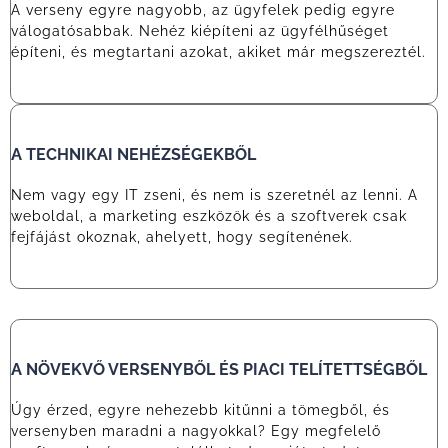
A verseny egyre nagyobb, az ügyfelek pedig egyre
válogatósabbak. Nehéz kiépíteni az ügyfélhűséget
építeni, és megtartani azokat, akiket már megszereztél.
A TECHNIKAI NEHÉZSÉGEKBŐL
Nem vagy egy IT zseni, és nem is szeretnél az lenni. A
weboldal, a marketing eszközök és a szoftverek csak
fejfájást okoznak, ahelyett, hogy segítenének.
A NÖVEKVŐ VERSENYBŐL ÉS PIACI TELÍTETTSÉGBŐL
Úgy érzed, egyre nehezebb kitűnni a tömegből, és
versenyben maradni a nagyokkal? Egy megfelelő