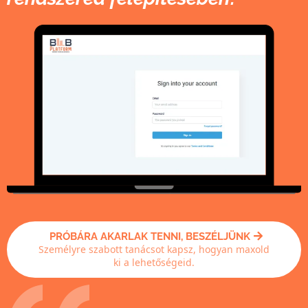
PRÓBÁRA AKARLAK TENNI, BESZÉLJÜNK
Személyre szabott tanácsot kapsz, hogyan maxold
ki a lehetőségeid.