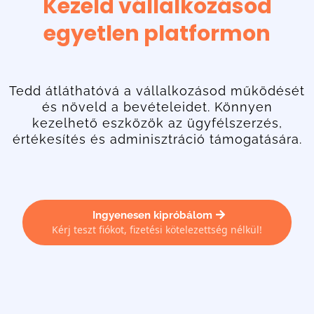
Kezeld vállalkozásod
egyetlen platformon
Tedd átláthatóvá a vállalkozásod működését
és növeld a bevételeidet. Könnyen
kezelhető eszközök az ügyfélszerzés,
értékesítés és adminisztráció támogatására.
Ingyenesen kipróbálom
Kérj teszt fiókot, fizetési kötelezettség nélkül!